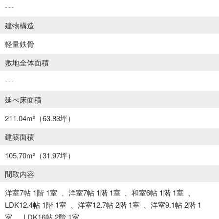
---
建物構造
軽量鉄骨
敷地全体面積
---
延べ床面積
211.04m²
（63.83坪）
建築面積
105.70m²
（31.97坪）
間取内容
洋室7帖 1階 1室
洋室7帖 1階 1室
和室6帖 1階 1室
LDK12.4帖 1階 1室
洋室12.7帖 2階 1室
洋室9.1帖 2階 1
室
LDK16帖 2階 1室