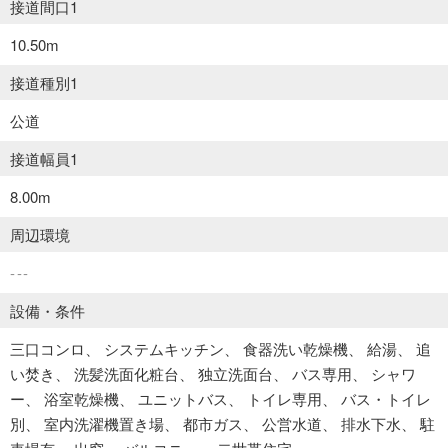
接道間口1
10.50m
接道種別1
公道
接道幅員1
8.00m
周辺環境
---
設備・条件
三口コンロ
システムキッチン
食器洗い乾燥機
給湯
追
い焚き
洗髪洗面化粧台
独立洗面台
バス専用
シャワ
ー
浴室乾燥機
ユニットバス
トイレ専用
バス・トイレ
別
室内洗濯機置き場
都市ガス
公営水道
排水下水
駐