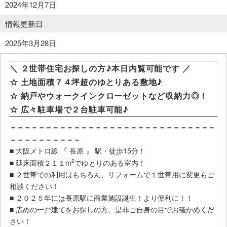
2024年12月7日
情報更新日
2025年3月28日
＼ ２世帯住宅お探しの方♪本日内覧可能です ／
☆ 土地面積７４坪超のゆとりある敷地♪
☆ 納戸やウォークインクローゼットなど収納力◎！
☆ 広々駐車場で２台駐車可能♪
＝＝＝＝＝＝＝＝＝＝＝＝＝＝＝＝＝＝＝＝＝＝＝＝＝＝＝＝＝
＝＝＝＝＝＝＝＝＝＝
■ 大阪メトロ線 『 長原 』 駅・徒歩15分！
2
■ 延床面積２１１m
でゆとりのある室内！
■ ２世帯での利用はもちろん、リフォームで１世帯用に変更もご
相談ください！
■ ２０２５年には長原駅に商業施設誕生！より便利に！！
■ 広めの一戸建てをお探しの方、是非ご自身の目でお確かめくだ
さい！